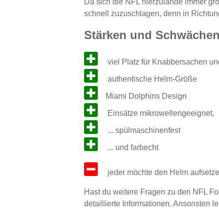
Da sich die NFL hierzulande immer größ
schnell zuzuschlagen, denn in Richtu
Stärken und Schwäche
viel Platz für Knabbersachen un
authentische Helm-Größe
Miami Dolphins Design
Einsätze mikrowellengeeignet,
... spülmaschinenfest
... und farbecht
jeder möchte den Helm aufsetz
Hast du weitere Fragen zu den NFL F
detaillierte Informationen. Ansonsten