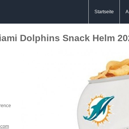
Startseite
A
iami Dolphins Snack Helm 20
rence
s.com