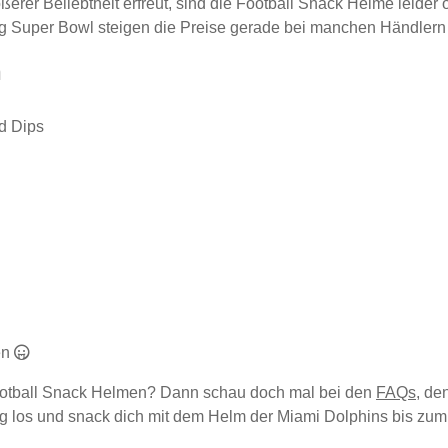
erer Beliebtheit erfreut, sind die Football Snack Helme leider o
ng Super Bowl steigen die Preise gerade bei manchen Händlern
n
d Dips
en
ootball Snack Helmen? Dann schau doch mal bei den
FAQs
, de
 leg los und snack dich mit dem Helm der Miami Dolphins bis zu