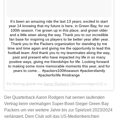
It’s been an amazing ride the last 13 years; excited to start
year 14 knowing that my future is here, in Green Bay, for our
100th season. I’ve grown up in this place, and grown older
and a little wiser along the way. Thank you to our incredible
fan base for inspiring us players to be better year after year.
Thank you to the Packers organization for standing by me
time and time again and giving me the opportunity to lead this
football team. And thank you to my teammates along the way,
past and present who have impacted my life in so many
positive ways, giving me friendships for life. Looking forward
to making some more memorable moments this year, and for
years to come.... #packers100thseason #packersfamily
#packerforlife #midrange
Ein Beitrag geteilt von
Aaron Rodgers
(@aaronrodgers12) am
Aug 
Der Quarterback Aaron Rodgers hat seinen laufenden
Vertrag beim viermaligen Super-Bowl-Sieger Green Bay
Packers um vier weitere Jahre bis zur Spielzeit 2023/2024
verlängert. Dem Club soll das US-Medienberichten