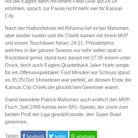
Als die Eagles dann mit einem Field Goal auf 24:14
erhöhten, sprach zur Pause nicht mehr viel für Kansas
City.
Nach der Halbzeitshow mit Rihanna lief es bei Mahomes
aber wieder runder und die Chiefs kamen mit ihrem MVP
und einem Touchdown heran: 24:21. Philadelphia,
welches in der ganzen Season nur sehr selten spät in
Rückstand geriet, stand kurz darauf mit 27:35 enorm unter
Druck, doch auch Eagles-Quarterback Jalen Hurts sorgte
für ein Offensivspektakel: Fünf Minuten vor Schluss stand
es 35:35! Der Showdown war perfekt, an dessen Ende die
Kansas City Chiefs die glücklichen Gewinner waren.
Damit beendete Patrick Mahomes auch endlich den MVP-
Fluch: Seit 1999 konnte kein NFL-Spieler, der zuvor zum
besten Profi der Liga gewählt wurde, den Super Bowl
gewinnen.
Teilen:
facebook
twitter
whatsapp